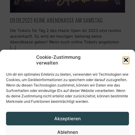
09.09.2023 KEINE ABENDKASSE AM SAMSTAG
Die Tickets für Tag 2 des Haste Open Air 2023 sind restlos
ausverkauft. Es wird am heutigen Samstag keine
Abendkasse geben! Wenn euch online Tickets angeboten
[…]
Cookie-Zustimmung
Mehr
verwalten
Um dir ein optimales Erlebnis zu bieten, verwenden wir Technologien wie
Cookies, um Geräteinformationen zu speichern oder darauf zuzugreifen.
Wenn du diesen Technologien zustimmst, können wir Daten wie das
Surfverhalten oder eindeutige IDs auf dieser Website verarbeiten. Wenn
Prev page
1
2
3
Next page
du deine Zustimmung nicht erteilst oder zurückziehst, können bestimmte
Merkmale und Funktionen beeinträchtigt werden.
Akzeptieren
© 2026 HasteOpenAir
Ablehnen