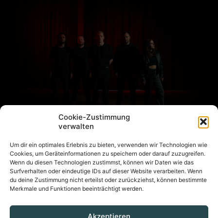
Cookie-Zustimmung
verwalten
Um dir ein optimales Erlebnis zu bieten, verwenden wir Technologien wie
03.09.2025 – About Monsters Opener am Samstag
Cookies, um Geräteinformationen zu speichern oder darauf zuzugreifen.
Wenn du diesen Technologien zustimmst, können wir Daten wie das
Surfverhalten oder eindeutige IDs auf dieser Website verarbeiten. Wenn
Mehr
du deine Zustimmung nicht erteilst oder zurückziehst, können bestimmte
Merkmale und Funktionen beeinträchtigt werden.
Akzeptieren